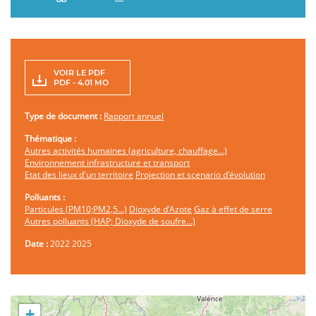
VOIR LE PDF
PDF - 4.01 MO
Type de document :
Rapport annuel
Thématique :
Autres activités humaines (agriculture, chauffage…)
Environnement infrastructure et transport
Etat des lieux d'un territoire
Projection et scenario d'évolution
Polluants :
Particules (PM10;PM2,5…)
Dioxyde d'Azote
Gaz à effet de serre
Autres polluants (HAP; Dioxyde de soufre…)
Date :
2022
2025
+