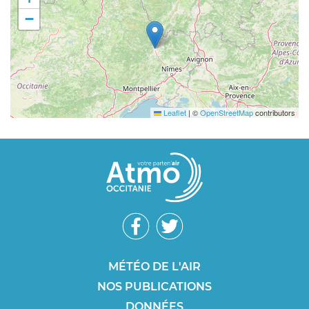
−
Leaflet
|
©
OpenStreetMap
contributors
Réseaux
sociaux
Footer
MÉTÉO DE L'AIR
NOS PUBLICATIONS
SEO
DONNÉES