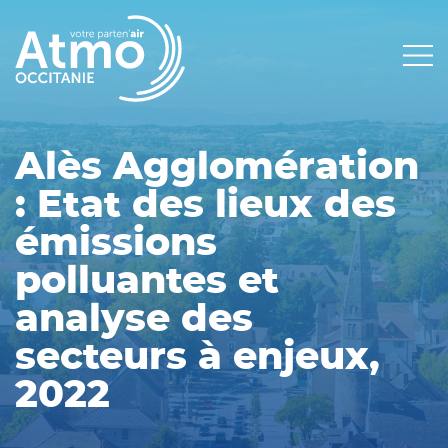
Panneau de gestion des cookies
Main
navigation
Alès Agglomération
: Etat des lieux des
émissions
polluantes et
analyse des
secteurs à enjeux,
2022