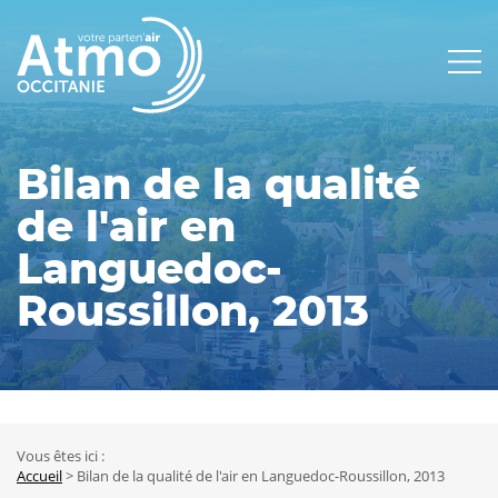
Panneau de gestion des cookies
Main
navigation
Bilan de la qualité
de l'air en
Languedoc-
Roussillon, 2013
Vous êtes ici :
Fil
Accueil
Bilan de la qualité de l'air en Languedoc-Roussillon, 2013