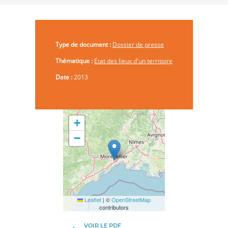
d'Ariane
Type de document :
Dossier de presse
Thématique :
Etat des lieux d'un territoire
Date :
2013
+
−
Leaflet
|
©
OpenStreetMap
contributors
VOIR LE PDF