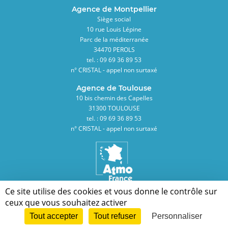
Agence de Montpellier
Siège social
10 rue Louis Lépine
Parc de la méditerranée
34470 PEROLS
tel. : 09 69 36 89 53
n° CRISTAL - appel non surtaxé
Agence de Toulouse
10 bis chemin des Capelles
31300 TOULOUSE
tel. : 09 69 36 89 53
n° CRISTAL - appel non surtaxé
Ce site utilise des cookies et vous donne le contrôle sur
Membre de la Fédération des Associations Agréées de Surveillance de la Qualité
de l'Air
ceux que vous souhaitez activer
Pied
Tout accepter
Tout refuser
Personnaliser
Mentions légales
Plan du site
Contact