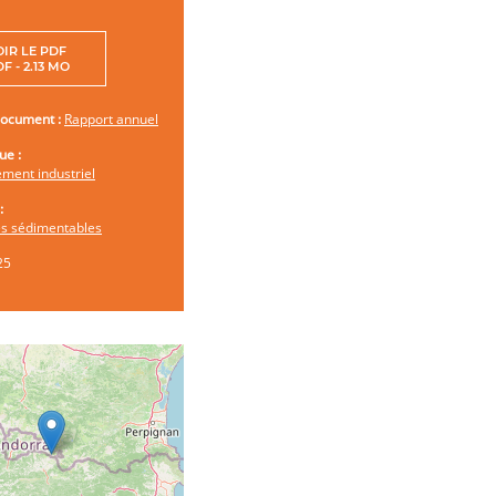
OIR LE PDF
F - 2.13 MO
document :
Rapport annuel
ue :
ment industriel
:
es sédimentables
25