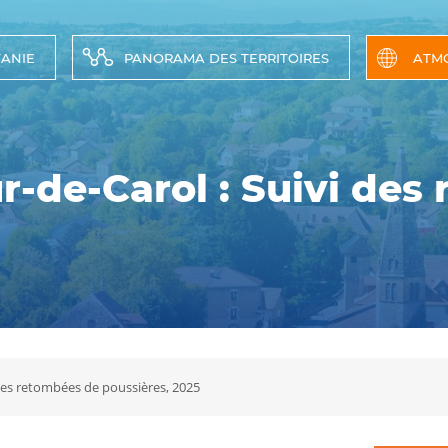
TANIE
PANORAMA DES TERRITOIRES
ATM
ur-de-Carol : Suivi de
 des retombées de poussières, 2025