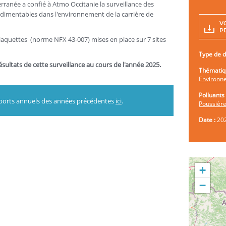
rranée a confié à Atmo Occitanie la surveillance des
dimentables dans l'environnement de la carrière de
V
PD
 plaquettes (norme NFX 43-007) mises en place sur 7 sites
Type de 
ultats de cette surveillance au cours de l'année 2025.
Thématiq
Environne
Polluants 
pports annuels des années précédentes
ici
.
Poussièr
Date :
20
+
−