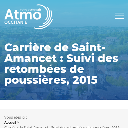
Panneau de gestion des cookies
Main
navigation
Carrière de Saint-
Amancet : Suivi des
retombées de
poussières, 2015
Vous êtes ici :
Fil
Accueil
Carrière de Saint-Amancet : Suivi des retombées de poussières, 2015