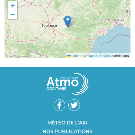
+
−
Leaflet
|
©
OpenStreetMap
contributors
Réseaux
sociaux
Footer
MÉTÉO DE L'AIR
NOS PUBLICATIONS
SEO