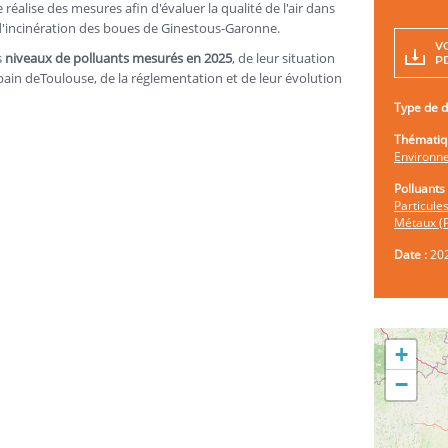
 réalise des mesures afin d'évaluer la qualité de l'air dans
 d'incinération des boues de Ginestous-Garonne.
V
s
niveaux de polluants mesurés en 2025
, de leur situation
PD
in deToulouse, de la réglementation et de leur évolution
Type de 
Thématiq
Environne
Polluants 
Particul
Métaux (
Date :
20
+
−