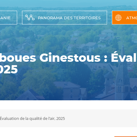
TANIE
PANORAMA DES TERRITOIRES
ATM
boues Ginestous : Éval
2025
valuation de la qualité de l'air, 2025