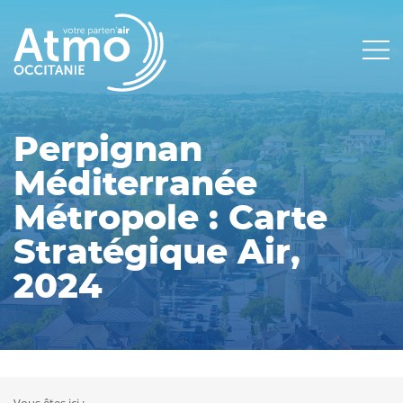
Panneau de gestion des cookies
Main
navigation
Perpignan
Méditerranée
Métropole : Carte
Stratégique Air,
2024