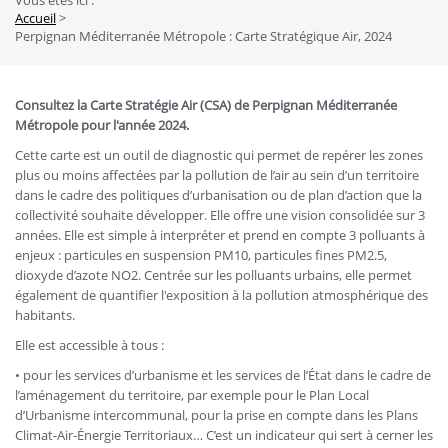
Vous êtes ici :
Fil
Accueil
Perpignan Méditerranée Métropole : Carte Stratégique Air, 2024
d'Ariane
Consultez la Carte Stratégie Air (CSA) de Perpignan Méditerranée
Métropole pour l'année 2024.
Cette carte est un outil de diagnostic qui permet de repérer les zones
plus ou moins affectées par la pollution de l’air au sein d’un territoire
dans le cadre des politiques d’urbanisation ou de plan d’action que la
collectivité souhaite développer. Elle offre une vision consolidée sur 3
années. Elle est simple à interpréter et prend en compte 3 polluants à
enjeux : particules en suspension PM10, particules fines PM2.5,
dioxyde d’azote NO2. Centrée sur les polluants urbains, elle permet
également de quantifier l'exposition à la pollution atmosphérique des
habitants.
Elle est accessible à tous :
• pour les services d’urbanisme et les services de l’État dans le cadre de
l’aménagement du territoire, par exemple pour le Plan Local
d’Urbanisme intercommunal, pour la prise en compte dans les Plans
Climat-Air-Énergie Territoriaux… C’est un indicateur qui sert à cerner les