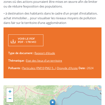
zones où des actions pourraient être mises en œuvre afin de limiter
ou de réduire l’exposition des populations.
• à destination des habitants dans le cadre d’un projet d’installation,
achat immobilier… pour visualiser les niveaux moyens de pollution
dans l’air sur le territoire d’une agglomération
VOIR LE PDF
PDF - 1.78 MO
Type de document :
Rapport d'étude
Thématique :
Etat des lieux d'un territoire
Polluants :
Particules (PM10;PM2,5…)
Dioxyde d'Azote
Date :
2024
+
−