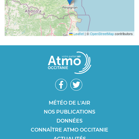
Leaflet
|
©
OpenStreetMap
contributors
Réseaux
sociaux
Footer
MÉTÉO DE L'AIR
NOS PUBLICATIONS
SEO
DONNÉES
CONNAÎTRE ATMO OCCITANIE
ACTUALITÉS