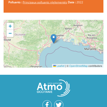
Polluants :
Principaux polluants réglementés
Date :
2022
+
−
Leaflet
|
©
OpenStreetMap
contributors
Réseaux