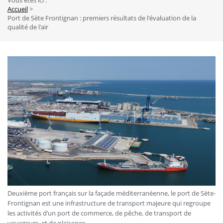
Vous êtes ici :
Fil
Accueil
Port de Sète Frontignan : premiers résultats de l'évaluation de la
d'Ariane
qualité de l'air
Deuxième port français sur la façade méditerranéenne, le port de Sète‐
Frontignan est une infrastructure de transport majeure qui regroupe
les activités d’un port de commerce, de pêche, de transport de
voyageurs, et de plaisance.