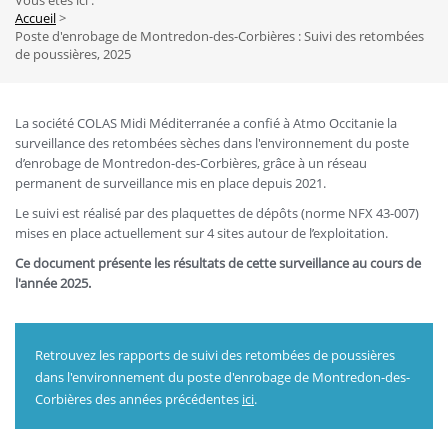
Vous êtes ici :
Fil
Accueil
Poste d'enrobage de Montredon-des-Corbières : Suivi des retombées
d'Ariane
de poussières, 2025
La société COLAS Midi Méditerranée a confié à Atmo Occitanie la
surveillance des retombées sèches dans l'environnement du poste
d’enrobage de Montredon-des-Corbières, grâce à un réseau
permanent de surveillance mis en place depuis 2021.
Le suivi est réalisé par des plaquettes de dépôts (norme NFX 43-007)
mises en place actuellement sur 4 sites autour de l’exploitation.
Ce document présente les résultats de cette surveillance au cours de
l'année 2025.
Retrouvez les rapports de suivi des retombées de poussières
dans l'environnement du poste d'enrobage de Montredon-des-
Corbières des années précédentes
ici
.