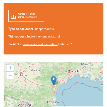
VOIR LE PDF
PDF - 2.05 MO
Type de document :
Rapport annuel
Thématique :
Environnement industriel
Polluants :
Poussières sédimentables
Date :
2025
+
−