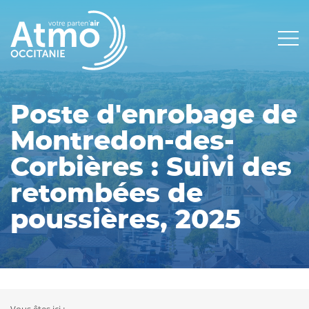
Panneau de gestion des cookies
Main
navigation
Poste d'enrobage de
Montredon-des-
Corbières : Suivi des
retombées de
poussières, 2025