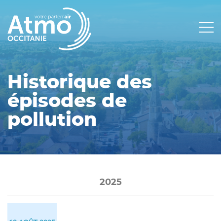
Panneau de gestion des cookies
Main
navigation
Historique des
épisodes de
pollution
2025